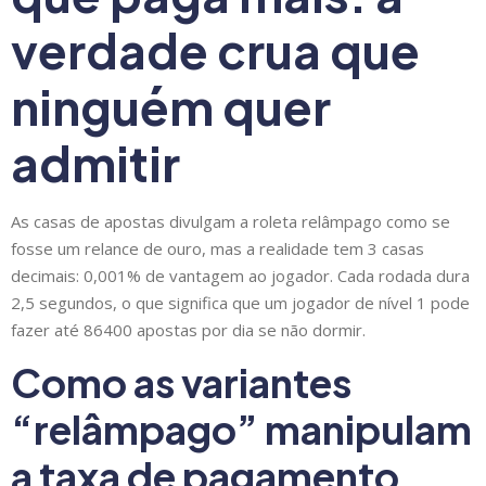
verdade crua que
ninguém quer
admitir
As casas de apostas divulgam a roleta relâmpago como se
fosse um relance de ouro, mas a realidade tem 3 casas
decimais: 0,001% de vantagem ao jogador. Cada rodada dura
2,5 segundos, o que significa que um jogador de nível 1 pode
fazer até 86400 apostas por dia se não dormir.
Como as variantes
“relâmpago” manipulam
a taxa de pagamento