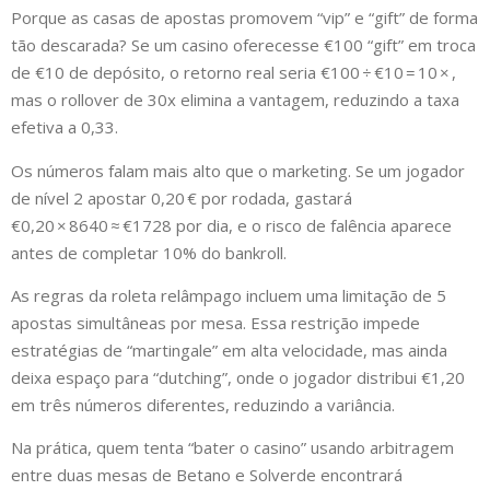
Porque as casas de apostas promovem “vip” e “gift” de forma
tão descarada? Se um casino oferecesse €100 “gift” em troca
de €10 de depósito, o retorno real seria €100 ÷ €10 = 10 × ,
mas o rollover de 30x elimina a vantagem, reduzindo a taxa
efetiva a 0,33.
Os números falam mais alto que o marketing. Se um jogador
de nível 2 apostar 0,20 € por rodada, gastará
€0,20 × 8640 ≈ €1728 por dia, e o risco de falência aparece
antes de completar 10% do bankroll.
As regras da roleta relâmpago incluem uma limitação de 5
apostas simultâneas por mesa. Essa restrição impede
estratégias de “martingale” em alta velocidade, mas ainda
deixa espaço para “dutching”, onde o jogador distribui €1,20
em três números diferentes, reduzindo a variância.
Na prática, quem tenta “bater o casino” usando arbitragem
entre duas mesas de Betano e Solverde encontrará