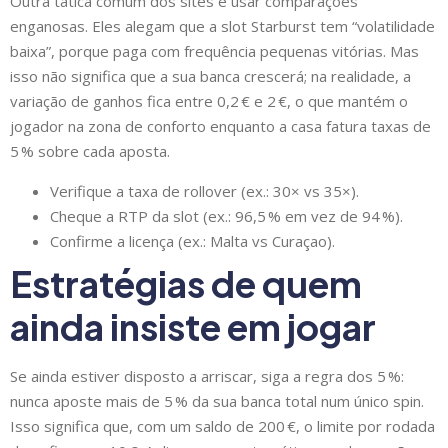
Outra tática comum dos sites é usar comparações
enganosas. Eles alegam que a slot Starburst tem “volatilidade
baixa”, porque paga com frequência pequenas vitórias. Mas
isso não significa que a sua banca crescerá; na realidade, a
variação de ganhos fica entre 0,2 € e 2 €, o que mantém o
jogador na zona de conforto enquanto a casa fatura taxas de
5 % sobre cada aposta.
Verifique a taxa de rollover (ex.: 30× vs 35×).
Cheque a RTP da slot (ex.: 96,5 % em vez de 94 %).
Confirme a licença (ex.: Malta vs Curaçao).
Estratégias de quem
ainda insiste em jogar
Se ainda estiver disposto a arriscar, siga a regra dos 5 %:
nunca aposte mais de 5 % da sua banca total num único spin.
Isso significa que, com um saldo de 200 €, o limite por rodada