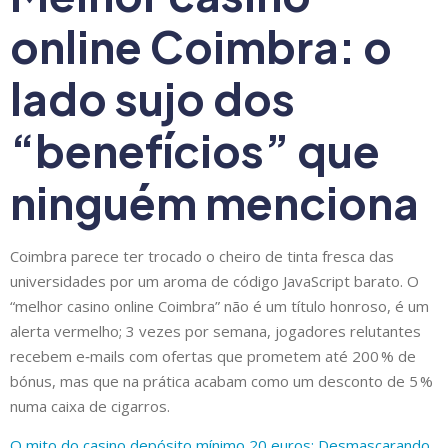
online Coimbra: o
lado sujo dos
“benefícios” que
ninguém menciona
Coimbra parece ter trocado o cheiro de tinta fresca das
universidades por um aroma de código JavaScript barato. O
“melhor casino online Coimbra” não é um título honroso, é um
alerta vermelho; 3 vezes por semana, jogadores relutantes
recebem e‑mails com ofertas que prometem até 200 % de
bónus, mas que na prática acabam como um desconto de 5 %
numa caixa de cigarros.
O mito do casino depósito mínimo 20 euros: Desmascarando