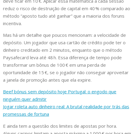
deve ficar em 10 €. Aplicar essa matemática a cada sessão
reduz o risco de destruição de capital em 40 % comparado ao
método “aposto tudo até ganhar” que a maioria dos foruns
incentiva.
Mas há um detalhe que poucos mencionam: a velocidade de
depósito. Um jogador que usa cartão de crédito pode ter o
dinheiro creditado em 2 minutos, enquanto que o método
Paysafecard leva até 48 h. Essa diferença de tempo pode
transformar um bônus de 100 € em uma perda de
oportunidade de 15 €, se o jogador não conseguir aproveitar
a janela de promoção antes que ela expire.
Beef bónus sem depósito hoje Portugal: o engodo que
ninguém quer admitir
Jogar roleta auto dinheiro real: A brutal realidade por trás das
promessas de fortuna
E ainda tem a questão dos limites de apostas por hora.
Alguns casinos limitam a aposta máxima a 1 000 € por hora em