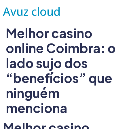
Avuz cloud
Melhor casino
online Coimbra: o
lado sujo dos
“benefícios” que
ninguém
menciona
Melhor casino