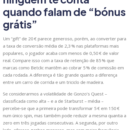
quando falam de “bónus
grátis”
Um “gift” de 20 € parece generoso, porém, ao converter para
a taxa de conversão média de 2,3 % nas plataformas mais
populares, o jogador acaba com menos de 0,50 € de valor
real. Compare isso com a taxa de retenção de 85 % que
marcas como Betclic mantêm ao cobrar 5 % de comissão em
cada rodada. A diferença é tão grande quanto a diferença
entre um carro de corrida e um triciclo de madeira.
Se considerarmos a volatilidade de Gonzo’s Quest –
classificada como alta – e a de Starburst – média –
percebe‑se que a primeira pode transformar 5 € em 150 €
num único spin, mas também pode reduzir a mesma quantia a
zero em três jogadas consecutivas. A segunda, por outro
lado, oferece ganhos menores, mas com maior frequência,