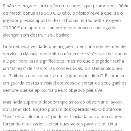
E não se engane com os “promo codes” que prometem 100 %
de match bonus até 500 €. O cálculo rápido revela que, se o
jogador precisa apostar 40 × o bônus, então 500 € exigem
20 000 € em apostas – números que poucos conseguem
alcançar sem destruir seu bankroll.
Finalmente, a verdade que ninguém menciona nos termos de
serviço: a cláusula que limita o número de vitórias simultâneas
a 3 por hora. Isso significa que, mesmo que o jogador tenha
um “streak” de 10 vitórias consecutivas, o sistema bloqueia
as 7 últimas e as converte em “jogadas perdidas”. É como se
um guarda‑costas invisível estivesse a cortar os seus ganhos
sempre que se aproxima de um objetivo plausível.
Mas nada supera o desdém que sinto ao observar o layout
do último slot lançado por um dos operadores. O botão de
“Spin” está colocado a 2 px de distância da barra de rolagem,
forçando o utilizador a clicar duas vezes para iniciar. Uma
irritante falha de UI que faz perder até 4 segundos por spin –