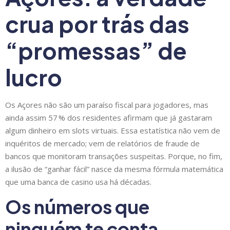
crua por trás das
“promessas” de
lucro
Os Açores não são um paraíso fiscal para jogadores, mas
ainda assim 57 % dos residentes afirmam que já gastaram
algum dinheiro em slots virtuais. Essa estatística não vem de
inquéritos de mercado; vem de relatórios de fraude de
bancos que monitoram transações suspeitas. Porque, no fim,
a ilusão de “ganhar fácil” nasce da mesma fórmula matemática
que uma banca de casino usa há décadas.
Os números que
ninguém te conta