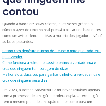
contou
Quando a banca diz “duas roletas, duas vezes grátis”, o
número 0,5% de retorno real já está a piscar nos bastidores
como um aviso silencioso. Mas a maioria dos jogadores vê só
as luzes piscantes.
Casino com depósito mínimo de 1 euro: o mito que todo ‘VIP’
quer vender
Como funciona a roleta de cassino online: a verdade nua e
crua que ninguém tem coragem de dizer
Melhor slots clássicos para ganhar dinheiro: a verdade nua e
crua que ninguém ousa dizer
Em 2023, a Betano cadastrou 12 mil novos usuários apenas
com a promessa de um “gift” de roleta dupla. O termo “gift”
tem o mesmo peso de um cupão de desconto para um