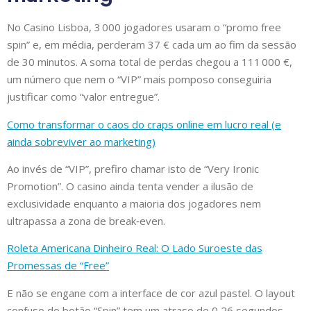
No Casino Lisboa, 3 000 jogadores usaram o “promo free
spin” e, em média, perderam 37 € cada um ao fim da sessão
de 30 minutos. A soma total de perdas chegou a 111 000 €,
um número que nem o “VIP” mais pomposo conseguiria
justificar como “valor entregue”.
Como transformar o caos do craps online em lucro real (e
ainda sobreviver ao marketing)
Ao invés de “VIP”, prefiro chamar isto de “Very Ironic
Promotion”. O casino ainda tenta vender a ilusão de
exclusividade enquanto a maioria dos jogadores nem
ultrapassa a zona de break‑even.
Roleta Americana Dinheiro Real: O Lado Suroeste das
Promessas de “Free”
E não se engane com a interface de cor azul pastel. O layout
confuso do botão “Spin” tem um atraso de 0,26 segundos,