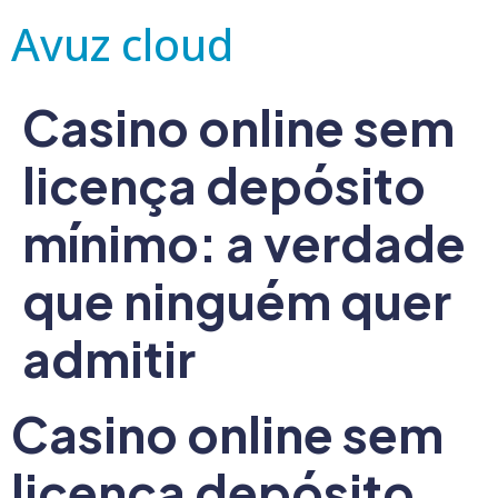
Avuz cloud
Casino online sem
licença depósito
mínimo: a verdade
que ninguém quer
admitir
Casino online sem
licença depósito