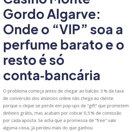
Gordo Algarve:
Onde o “VIP” soa a
perfume barato e o
resto é só
conta‑bancária
O problema começa antes de chegar ao balcão: 3 % da taxa
de conversão dos anúncios online não chega ao cliente
porque o clique se perde em pop‑ups de “gift” que prometem
dinheiro grátis, mas acabam por cobrar 0,5 % de comissão
por cada aposta. Se acha que a promessa de “free” vale
alguma coisa, já perdeu mais do que ganhou.