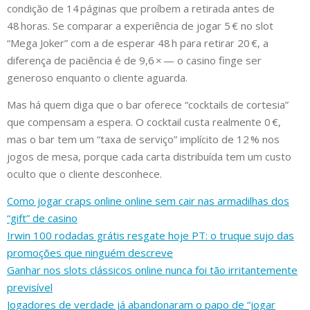
condição de 14 páginas que proíbem a retirada antes de
48 horas. Se comparar a experiência de jogar 5 € no slot
“Mega Joker” com a de esperar 48 h para retirar 20 €, a
diferença de paciência é de 9,6 × — o casino finge ser
generoso enquanto o cliente aguarda.
Mas há quem diga que o bar oferece “cocktails de cortesia”
que compensam a espera. O cocktail custa realmente 0 €,
mas o bar tem um “taxa de serviço” implícito de 12 % nos
jogos de mesa, porque cada carta distribuída tem um custo
oculto que o cliente desconhece.
Como jogar craps online online sem cair nas armadilhas dos
“gift” de casino
Irwin 100 rodadas grátis resgate hoje PT: o truque sujo das
promoções que ninguém descreve
Ganhar nos slots clássicos online nunca foi tão irritantemente
previsível
Jogadores de verdade já abandonaram o papo de “jogar