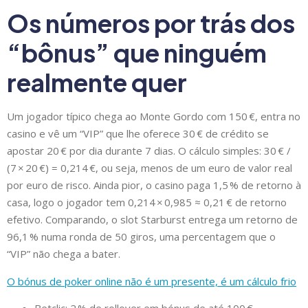
Os números por trás dos
“bônus” que ninguém
realmente quer
Um jogador típico chega ao Monte Gordo com 150 €, entra no
casino e vê um “VIP” que lhe oferece 30 € de crédito se
apostar 20 € por dia durante 7 dias. O cálculo simples: 30 € /
(7 × 20 €) = 0,214 €, ou seja, menos de um euro de valor real
por euro de risco. Ainda pior, o casino paga 1,5 % de retorno à
casa, logo o jogador tem 0,214 × 0,985 ≈ 0,21 € de retorno
efetivo. Comparando, o slot Starburst entrega um retorno de
96,1 % numa ronda de 50 giros, uma percentagem que o
“VIP” não chega a bater.
O bónus de poker online não é um presente, é um cálculo frio