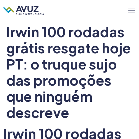
Irwin 100 rodadas
grátis resgate hoje
PT: o truque sujo
das promoções
que ninguém
descreve
Irwin 100 rodadas