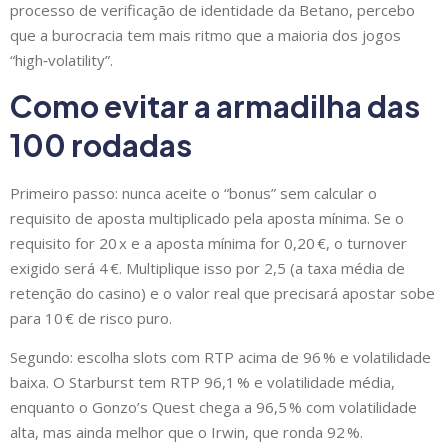
processo de verificação de identidade da Betano, percebo
que a burocracia tem mais ritmo que a maioria dos jogos
“high‑volatility”.
Como evitar a armadilha das
100 rodadas
Primeiro passo: nunca aceite o “bonus” sem calcular o
requisito de aposta multiplicado pela aposta mínima. Se o
requisito for 20 x e a aposta mínima for 0,20 €, o turnover
exigido será 4 €. Multiplique isso por 2,5 (a taxa média de
retenção do casino) e o valor real que precisará apostar sobe
para 10 € de risco puro.
Segundo: escolha slots com RTP acima de 96 % e volatilidade
baixa. O Starburst tem RTP 96,1 % e volatilidade média,
enquanto o Gonzo’s Quest chega a 96,5 % com volatilidade
alta, mas ainda melhor que o Irwin, que ronda 92 %.