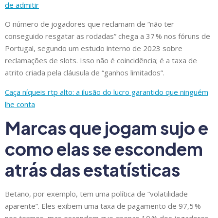
de admitir
O número de jogadores que reclamam de “não ter
conseguido resgatar as rodadas” chega a 37 % nos fóruns de
Portugal, segundo um estudo interno de 2023 sobre
reclamações de slots. Isso não é coincidência; é a taxa de
atrito criada pela cláusula de “ganhos limitados”.
Caça níqueis rtp alto: a ilusão do lucro garantido que ninguém
lhe conta
Marcas que jogam sujo e
como elas se escondem
atrás das estatísticas
Betano, por exemplo, tem uma política de “volatilidade
aparente”. Eles exibem uma taxa de pagamento de 97,5 %