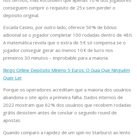
nos termos, mas escondem que apenas 10 % dos jogadores
conseguem cumprir o requisito de 25 x sem perder o
depósito original.
Escada Casino, por outro lado, oferece 50 % de bônus
adicional se o jogador completar 100 rodadas dentro de 48 h.
A matemática revela que o extra de 5 € só compensa se o
jogador conseguir gerar ao menos 10 € de lucro nos
primeiros 30 minutos – improbable para a maioria.
Bingo Online Depósito Mínimo 5 Euros: O Guia Que Ninguém
Quer Ler
Porque os operadores acreditam que a maioria dos usuários
abandona o site após a primeira falha. Dados internos de
2022 mostram que 62 % dos usuários que recebem rodadas
grátis desistem antes de concluir o segundo round de
apostas.
Quando comparo a rapidez de um spin no Starburst ao lento