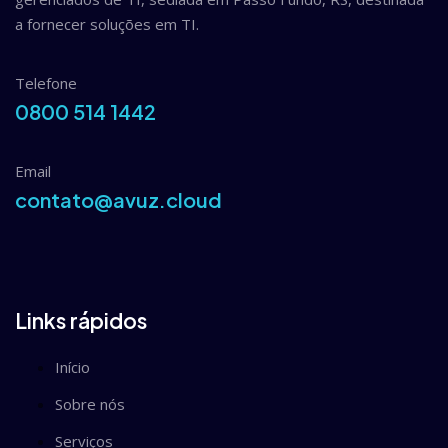
a fornecer soluções em TI.
Telefone
0800 514 1442
Email
contato@avuz.cloud
Links rápidos
Início
Sobre nós
Serviços