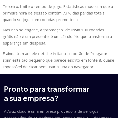
Terceiro: limite o tempo de jogo. Estatísticas mostram que a
primeira hora de sessão contém 73 % das perdas totais
quando se joga com rodadas promocionais.
Mas não se engane, a “promoção” de Irwin 100 rodadas
grátis não é um presente; é um cálculo frio que transforma a
esperança em despesa.
E ainda tem aquele detalhe irritante: o botão de “resgatar
spin” está tão pequeno que parece escrito em fonte 8, quase
impossível de clicar sem usar a lupa do navegador.
Pronto para transformar
a sua empresa?
A Avuz cloud é uma empresa provedora de serviços
gerenciados de TI, sediada em Passo Fundo, RS, destinada