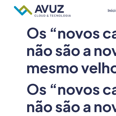
Iníc
Os “novos ca
não são a no
mesmo velho
Os “novos ca
não são a no