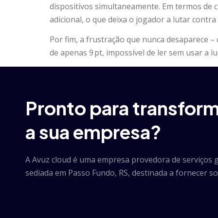
dispositivos simultaneamente. Em termos de 
adicional, o que deixa o jogador a lutar contr
Por fim, a frustração que nunca desaparece –
de apenas 9 pt, impossível de ler sem usar a l
Pronto para transfor
a sua empresa?
A Avuz cloud é uma empresa provedora de serviços g
sediada em Passo Fundo, RS, destinada a fornecer so