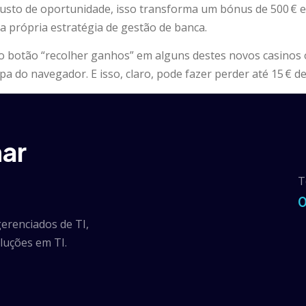
custo de oportunidade, isso transforma um bónus de 500 €
a a própria estratégia de gestão de banca.
 o botão “recolher ganhos” em alguns destes novos casinos
upa do navegador. E isso, claro, pode fazer perder até 15 € d
mar
T
0
erenciados de TI,
luções em TI.