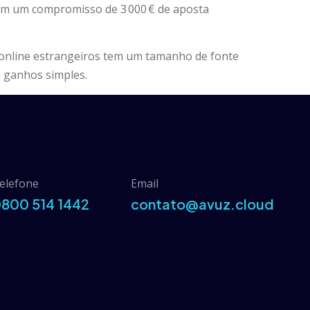
 em um compromisso de 3 000 € de aposta
 online estrangeiros tem um tamanho de fonte
e ganhos simples.
elefone
Email
800 514 1442
contato@avuz.cloud