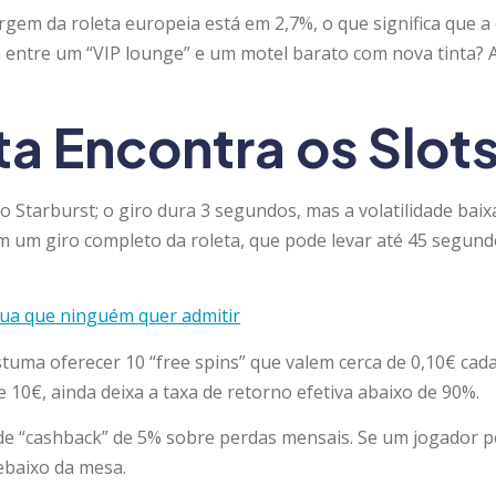
em da roleta europeia está em 2,7%, o que significa que a
nça entre um “VIP lounge” e um motel barato com nova tint
a Encontra os Slot
o Starburst; o giro dura 3 segundos, mas a volatilidade ba
 um giro completo da roleta, que pode levar até 45 segund
rua que ninguém quer admitir
uma oferecer 10 “free spins” que valem cerca de 0,10€ cada. 
10€, ainda deixa a taxa de retorno efetiva abaixo de 90%.
de “cashback” de 5% sobre perdas mensais. Se um jogador p
ebaixo da mesa.