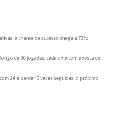
tivas, a chance de sucesso chega a 73%;
o longo de 30 jogadas, cada uma com aposta de
 com 2€ e perder 5 vezes seguidas, o próximo