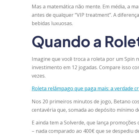
Mas a matemática não mente. Em média, a marg
antes de qualquer “VIP treatment”. A difere
bebidas luxuosas.
Quando a Rolet
Imagine que você troca a roleta por um Spin n
investimento em 12 jogadas. Compare isso com
vezes.
Roleta relâmpago que paga mais: a verdade c
Nos 20 primeiros minutos de jogo, Betano cost
centavéria que, somada ao depósito mínimo de 
E ainda tem a Solverde, que lança promoções 
– nada comparado ao 400€ que se despediu d