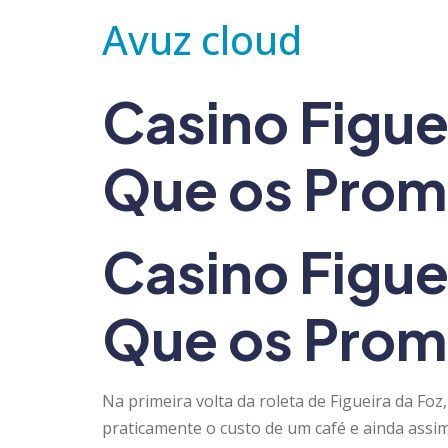
Avuz cloud
Casino Figue
Que os Pro
Casino Figue
Que os Pro
Na primeira volta da roleta de Figueira da Foz
praticamente o custo de um café e ainda assim