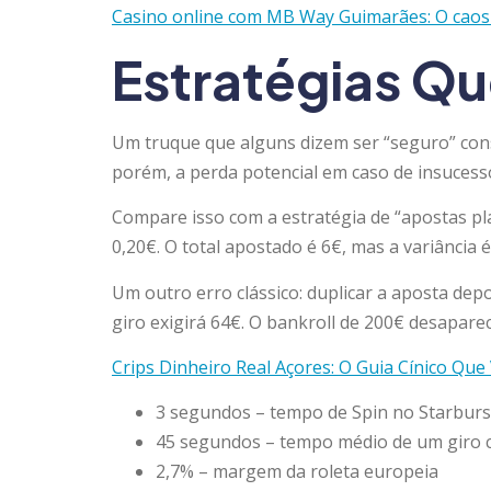
Casino online com MB Way Guimarães: O caos 
Estratégias Q
Um truque que alguns dizem ser “seguro” cons
porém, a perda potencial em caso de insucess
Compare isso com a estratégia de “apostas pla
0,20€. O total apostado é 6€, mas a variância 
Um outro erro clássico: duplicar a aposta dep
giro exigirá 64€. O bankroll de 200€ desapare
Crips Dinheiro Real Açores: O Guia Cínico Qu
3 segundos – tempo de Spin no Starburs
45 segundos – tempo médio de um giro c
2,7% – margem da roleta europeia