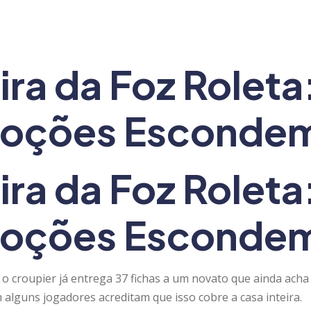
ira da Foz Roleta
moções Esconde
ira da Foz Roleta
moções Esconde
, o croupier já entrega 37 fichas a um novato que ainda acha 
 alguns jogadores acreditam que isso cobre a casa inteira.